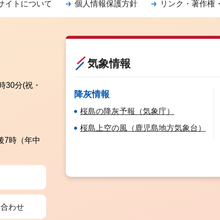
サイトについて
個人情報保護方針
リンク・著作権
気象情報
時30分
(祝・
降灰情報
桜島の降灰予報（気象庁）
桜島上空の風（鹿児島地方気象台）
後7時（年中
い合わせ