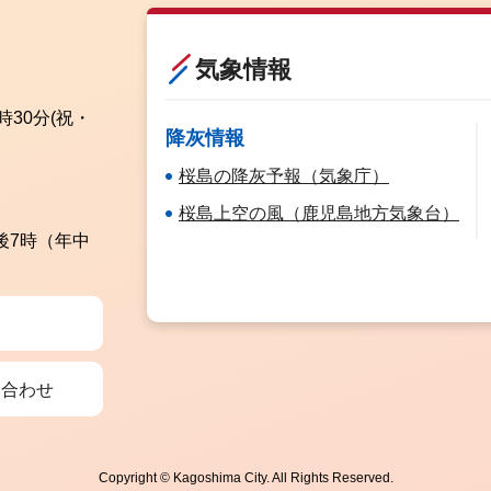
気象情報
時30分
(祝・
降灰情報
桜島の降灰予報（気象庁）
桜島上空の風（鹿児島地方気象台）
後7時（年中
い合わせ
Copyright © Kagoshima City. All Rights Reserved.