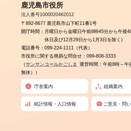
鹿児島市役所
法人番号1000020462012
〒892-8677 鹿児島市山下町11番1号
開庁時間：
月曜日から金曜日
午前8時45分から午後4
休日及び12月29日から1月3日を除く)
電話番号：
099-224-1111（代表）
市役所に関する簡易な問合せ：
099-808-3333
（
サンサンコールかごしま
運営時間：午前8時～午
無休））
庁舎案内
組織案内
統計情報・人口情報
ご意見・問