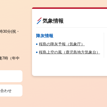
気象情報
時30分
(祝・
降灰情報
桜島の降灰予報（気象庁）
桜島上空の風（鹿児島地方気象台）
後7時（年中
い合わせ