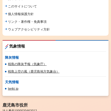
このサイトについて
個人情報保護方針
リンク・著作権・免責事項
ウェブアクセシビリティ方針
気象情報
降灰情報
桜島の降灰予報（気象庁）
桜島上空の風（鹿児島地方気象台）
天気情報
tenki.jp
鹿児島市役所
法人番号1000020462012