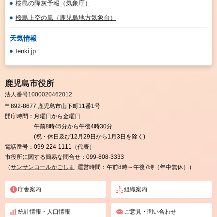
桜島の降灰予報（気象庁）
桜島上空の風（鹿児島地方気象台）
天気情報
tenki.jp
鹿児島市役所
法人番号1000020462012
〒892-8677 鹿児島市山下町11番1号
開庁時間：
月曜日から金曜日
午前8時45分から午後4時30分
(祝・休日及び12月29日から1月3日を除く)
電話番号：
099-224-1111（代表）
市役所に関する簡易な問合せ：
099-808-3333
（
サンサンコールかごしま
運営時間：午前8時～午後7時（年中無休））
庁舎案内
組織案内
統計情報・人口情報
ご意見・問い合わせ