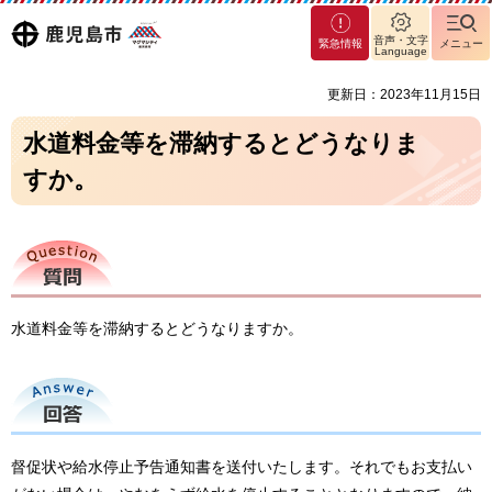
マグ
鹿児島
音声・文字
緊急情報
メニュー
マシ
Language
ティ
市
更新日：2023年11月15日
鹿児
島市
水道料金等を滞納するとどうなりま
すか。
質問
水道料金等を滞納するとどうなりますか。
回答
督促状や給水停止予告通知書を送付いたします。それでもお支払い