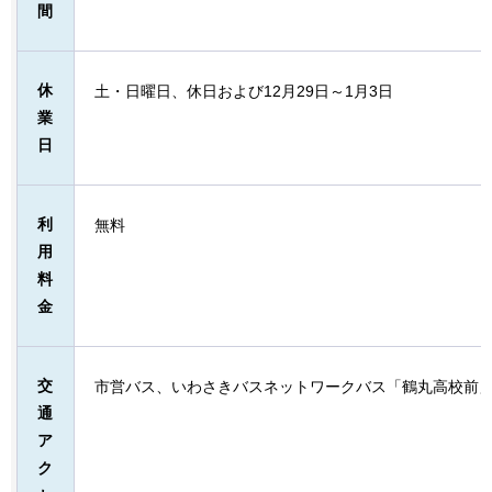
間
休
土・日曜日、休日および12月29日～1月3日
業
日
利
無料
用
料
金
交
市営バス、いわさきバスネットワークバス「鶴丸高校前」
通
ア
ク