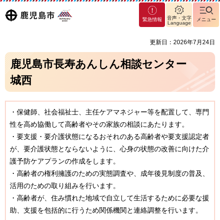
マグ
鹿児島
音声・文字
緊急情報
メニュー
マシ
Language
ティ
市
更新日：2026年7月24日
鹿児
島市
鹿児島市長寿あんしん相談センター
城西
・保健師、社会福祉士、主任ケアマネジャー等を配置して、専門
性を高め協働して高齢者やその家族の相談にあたります。
・要支援・要介護状態になるおそれのある高齢者や要支援認定者
が、要介護状態とならないように、心身の状態の改善に向けた介
護予防ケアプランの作成をします。
・高齢者の権利擁護のための実態調査や、成年後見制度の普及、
活用のための取り組みを行います。
・高齢者が、住み慣れた地域で自立して生活するために必要な援
助、支援を包括的に行うため関係機関と連絡調整を行います。