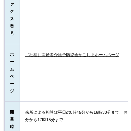
ァ
ク
ス
番
号
ホ
（社福）高齢者介護予防協会かごしまホームページ
ー
ム
ペ
ー
ジ
開
来所による相談は平日の8時45分から16時30分まで、お
業
分から17時15分まで
時