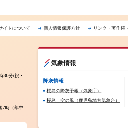
サイトについて
個人情報保護方針
リンク・著作権
気象情報
時30分
(祝・
降灰情報
桜島の降灰予報（気象庁）
桜島上空の風（鹿児島地方気象台）
後7時（年中