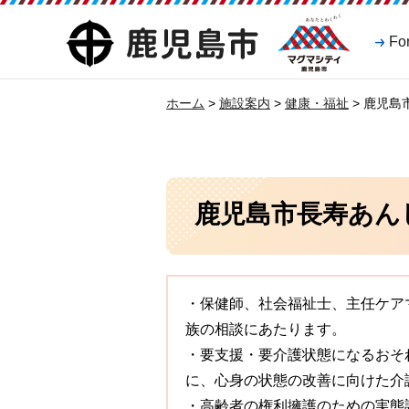
マグマシティ
鹿児島市
Fo
鹿児島市
ホーム
>
施設案内
>
健康・福祉
> 鹿児
鹿児島市長寿あん
・保健師、社会福祉士、主任ケア
族の相談にあたります。
・要支援・要介護状態になるおそ
に、心身の状態の改善に向けた介
・高齢者の権利擁護のための実態