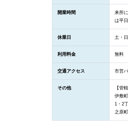
開業時間
来所に
は平日
休業日
土・日
利用料金
無料
交通アクセス
市営
その他
【管
伊敷町
1・2
之原町