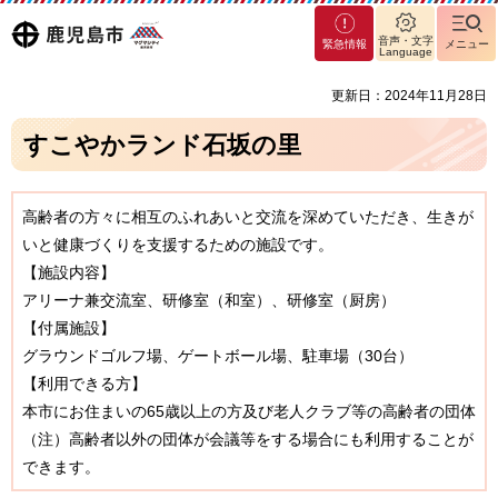
マグ
鹿児島
音声・文字
緊急情報
メニュー
マシ
Language
ティ
市
更新日：2024年11月28日
鹿児
島市
すこやかランド石坂の里
高齢者の方々に相互のふれあいと交流を深めていただき、生きが
いと健康づくりを支援するための施設です。
【施設内容】
アリーナ兼交流室、研修室（和室）、研修室（厨房）
【付属施設】
グラウンドゴルフ場、ゲートボール場、駐車場（30台）
【利用できる方】
本市にお住まいの65歳以上の方及び老人クラブ等の高齢者の団体
（注）高齢者以外の団体が会議等をする場合にも利用することが
できます。