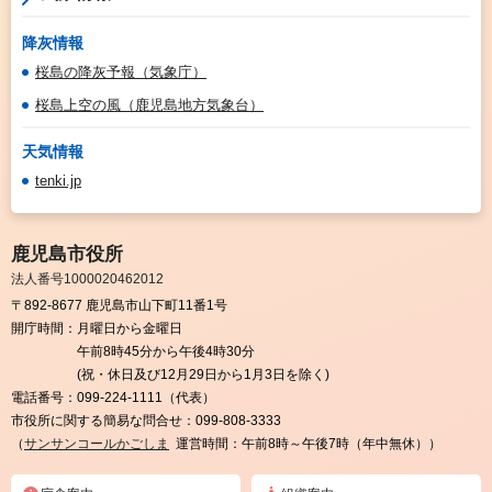
降灰情報
桜島の降灰予報（気象庁）
桜島上空の風（鹿児島地方気象台）
天気情報
tenki.jp
鹿児島市役所
法人番号1000020462012
〒892-8677 鹿児島市山下町11番1号
開庁時間：
月曜日から金曜日
午前8時45分から午後4時30分
(祝・休日及び12月29日から1月3日を除く)
電話番号：
099-224-1111（代表）
市役所に関する簡易な問合せ：
099-808-3333
（
サンサンコールかごしま
運営時間：午前8時～午後7時（年中無休））