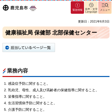
マグ
鹿児島
音声・文字
緊急情報
メニュー
マシ
Language
ティ
市
更新日：2021年6月3日
鹿児
島市
健康福祉局 保健部 北部保健センター
業務内容
感染症予防に関すること。
乳幼児、母性、成人及び高齢者の保健指導に関すること。
栄養指導に関すること。
生活習慣病予防に関すること。
介護予防に関すること。