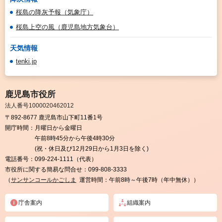
桜島の降灰予報（気象庁）
桜島上空の風（鹿児島地方気象台）
天気情報
tenki.jp
鹿児島市役所
法人番号1000020462012
〒892-8677 鹿児島市山下町11番1号
開庁時間：
月曜日から金曜日
午前8時45分から午後4時30分
(祝・休日及び12月29日から1月3日を除く)
電話番号：
099-224-1111（代表）
市役所に関する簡易な問合せ：
099-808-3333
（
サンサンコールかごしま
運営時間：午前8時～午後7時（年中無休））
庁舎案内
組織案内