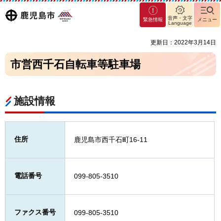
マグ
鹿児島
音声・文字
緊急情報
メニュー
マシ
Language
ティ
市
更新日：2022年3月14日
鹿児
島市
市営西千石自転車等駐車場
施設情報
住所
鹿児島市西千石町16-11
電話番号
099-805-3510
ファクス番号
099-805-3510