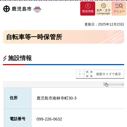
マグ
鹿児島
音声・文字
緊急情報
メニュー
マシ
Language
ティ
市
更新日：2025年12月23日
鹿児
島市
自転車等一時保管所
施設情報
画面サイズで表示
住所
鹿児島市南林寺町30-3
電話番号
099-226-0632