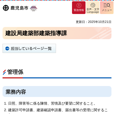
マグ
鹿児島
音声・文字
緊急情報
メニュー
マシ
Language
ティ
市
更新日：2025年10月21日
鹿児
島市
建設局建築部建築指導課
管理係
業務内容
日照、障害等に係る陳情、苦情及び要望に関すること。
建築許可申請書、建築確認申請書、届出書等の受理に関するこ