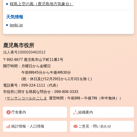
桜島上空の風（鹿児島地方気象台）
天気情報
tenki.jp
鹿児島市役所
法人番号1000020462012
〒892-8677 鹿児島市山下町11番1号
開庁時間：
月曜日から金曜日
午前8時45分から午後4時30分
(祝・休日及び12月29日から1月3日を除く)
電話番号：
099-224-1111（代表）
市役所に関する簡易な問合せ：
099-808-3333
（
サンサンコールかごしま
運営時間：午前8時～午後7時（年中無休））
庁舎案内
組織案内
統計情報・人口情報
ご意見・問い合わせ