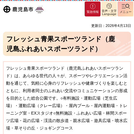
マグ
鹿児島
音声・文字
緊急情報
メニュー
マシ
Language
ティ
市
更新日：2026年4月13日
鹿児
島市
フレッシュ青果スポーツランド（鹿
児島ふれあいスポーツランド）
フレッシュ青果スポーツランド（鹿児島ふれあいスポーツラン
ド）は、あらゆる世代の人々が、スポーツやレクリエーション活
動を通じて、気軽に心身のリフレッシュや健康づくりを楽しむと
ともに、利用者同士のふれあい交流やコミュニケーションの形成
を目的とした総合公園です。○有料施設・運動広場（芝生広
場）・運動広場（クレー広場）・屋内プール・屋内運動場・トレ
ーニング室・EXスタジオ○無料施設・ふれあい広場・林間スポー
ツ広場・花の広場・渓流の散歩道・親水広場・遊具広場・噴水広
場・草そりの丘・ジョギングコース