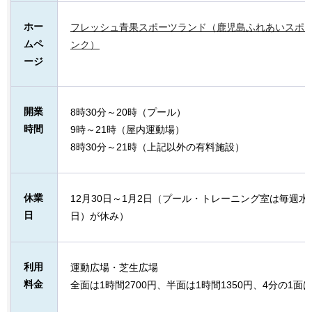
ホー
フレッシュ青果スポーツランド（鹿児島ふれあいスポ
ムペ
ンク）
ージ
開業
8時30分～20時（プール）
時間
9時～21時（屋内運動場）
8時30分～21時（上記以外の有料施設）
休業
12月30日～1月2日（プール・トレーニング室は毎週
日
日）が休み）
利用
運動広場・芝生広場
料金
全面は1時間2700円、半面は1時間1350円、4分の1面は