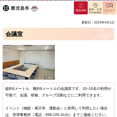
マグ
鹿児島
音声・文字
緊急情報
メニュー
マシ
Language
ティ
市
更新日：2023年4月1日
鹿児
島市
会議室
縦約5メートル、横約5メートルの会議室です。10~15名の利用が
可能で、会議、研修、グループ活動などにご利用できます。
イベント（物販・展示等、運動会）と併用して利用したい場合
は、管理事務所（電話：099-225-4141）までご連絡ください。