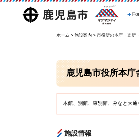
マグマシティ
鹿児島市
Fo
鹿児島市
ホーム
>
施設案内
>
市役所の本庁・支所
鹿児島市役所本庁
本館、別館、東別館、みなと大通
施設情報