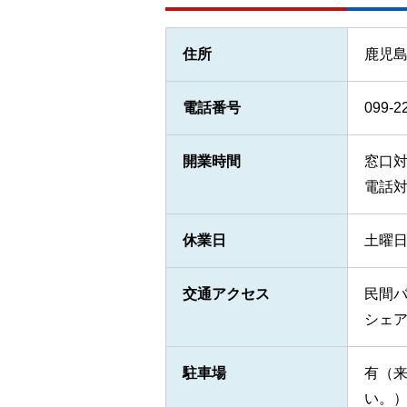
住所
鹿児島
電話番号
099-2
開業時間
窓口対
電話対
休業日
土曜日
交通アクセス
民間
シェ
駐車場
有（
い。