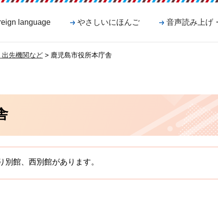
reign language
やさしいにほんご
音声読み上げ
・出先機関など
> 鹿児島市役所本庁舎
舎
り別館、西別館があります。