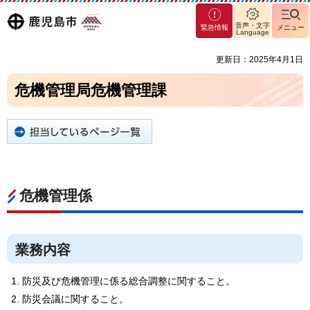
マグ
鹿児島
音声・文字
緊急情報
メニュー
マシ
Language
ティ
市
更新日：2025年4月1日
鹿児
島市
危機管理局危機管理課
危機管理係
業務内容
防災及び危機管理に係る総合調整に関すること。
防災会議に関すること。