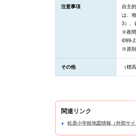
注意事項
自主的
は、地域
3）
※夜間
l099
※原
その他
（標高
関連リンク
松原小学校地図情報（外部サイ