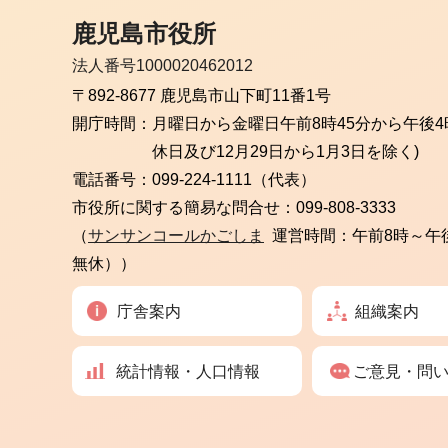
鹿児島市役所
法人番号1000020462012
〒892-8677 鹿児島市山下町11番1号
開庁時間：
月曜日から金曜日
午前8時45分から午後4
休日及び12月29日から1月3日を除く)
電話番号：
099-224-1111（代表）
市役所に関する簡易な問合せ：
099-808-3333
（
サンサンコールかごしま
運営時間：午前8時～午
無休））
庁舎案内
組織案内
統計情報・人口情報
ご意見・問