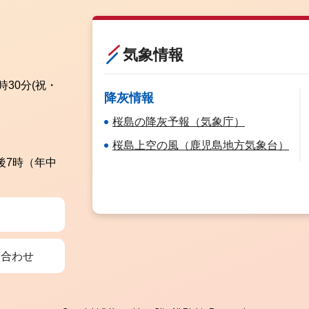
気象情報
時30分
(祝・
降灰情報
桜島の降灰予報（気象庁）
桜島上空の風（鹿児島地方気象台）
後7時（年中
い合わせ