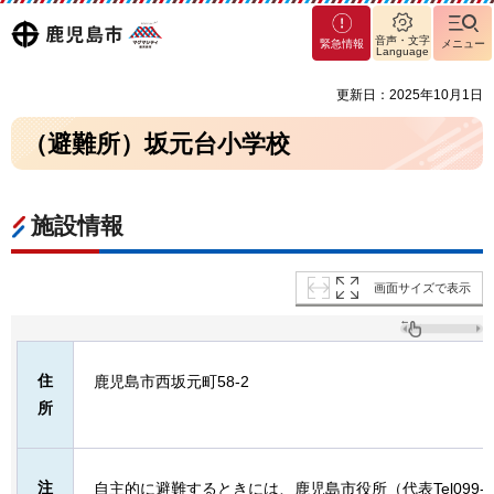
マグ
鹿児島
音声・文字
緊急情報
メニュー
マシ
Language
ティ
市
更新日：2025年10月1日
鹿児
島市
（避難所）坂元台小学校
施設情報
画面サイズで表示
住
鹿児島市西坂元町58-2
所
注
自主的に避難するときには、鹿児島市役所（代表Tel099-2