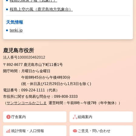
桜島の降灰予報（気象庁）
桜島上空の風（鹿児島地方気象台）
天気情報
tenki.jp
鹿児島市役所
法人番号1000020462012
〒892-8677 鹿児島市山下町11番1号
開庁時間：
月曜日から金曜日
午前8時45分から午後4時30分
(祝・休日及び12月29日から1月3日を除く)
電話番号：
099-224-1111（代表）
市役所に関する簡易な問合せ：
099-808-3333
（
サンサンコールかごしま
運営時間：午前8時～午後7時（年中無休））
庁舎案内
組織案内
統計情報・人口情報
ご意見・問い合わせ