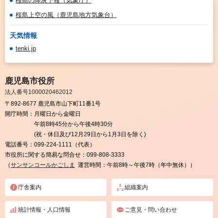
桜島の降灰予報（気象庁）
桜島上空の風（鹿児島地方気象台）
天気情報
tenki.jp
鹿児島市役所
法人番号1000020462012
〒892-8677 鹿児島市山下町11番1号
開庁時間：
月曜日から金曜日
午前8時45分から午後4時30分
(祝・休日及び12月29日から1月3日を除く)
電話番号：
099-224-1111（代表）
市役所に関する簡易な問合せ：
099-808-3333
（
サンサンコールかごしま
運営時間：午前8時～午後7時（年中無休））
庁舎案内
組織案内
統計情報・人口情報
ご意見・問い合わせ