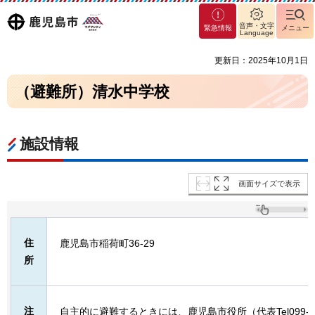
マグ
鹿児島
音声・文字
緊急情報
メニュー
マシ
Language
ティ
市
更新日：2025年10月1日
鹿児
島市
（避難所）清水中学校
施設情報
画面サイズで表示
住
鹿児島市稲荷町36-29
所
注
自主的に避難するときには、鹿児島市役所（代表Tel099-2