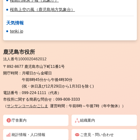
桜島の降灰予報（気象庁）
桜島上空の風（鹿児島地方気象台）
天気情報
tenki.jp
鹿児島市役所
法人番号1000020462012
〒892-8677 鹿児島市山下町11番1号
開庁時間：
月曜日から金曜日
午前8時45分から午後4時30分
(祝・休日及び12月29日から1月3日を除く)
電話番号：
099-224-1111（代表）
市役所に関する簡易な問合せ：
099-808-3333
（
サンサンコールかごしま
運営時間：午前8時～午後7時（年中無休））
庁舎案内
組織案内
統計情報・人口情報
ご意見・問い合わせ