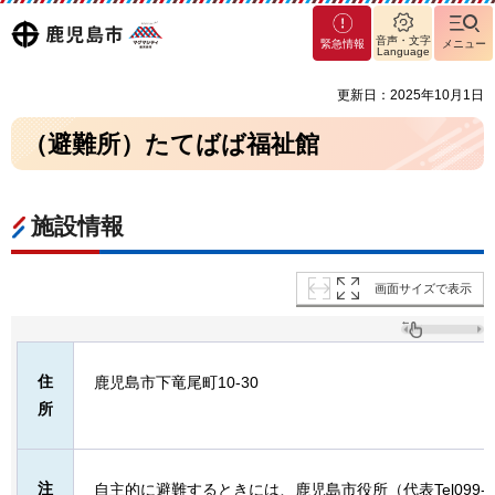
マグ
鹿児島
音声・文字
緊急情報
メニュー
マシ
Language
ティ
市
更新日：2025年10月1日
鹿児
島市
（避難所）たてばば福祉館
施設情報
画面サイズで表示
住
鹿児島市下竜尾町10-30
所
注
自主的に避難するときには、鹿児島市役所（代表Tel099-2