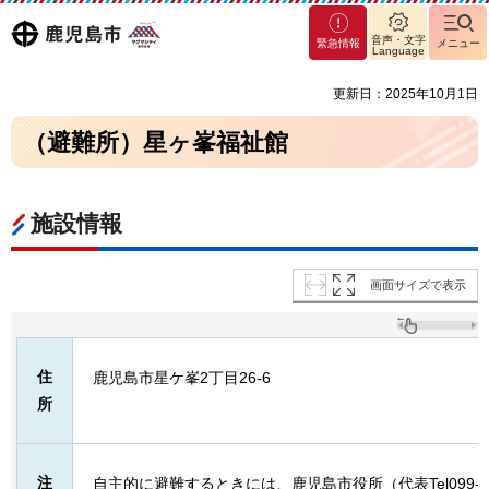
マグ
鹿児島
音声・文字
緊急情報
メニュー
マシ
Language
ティ
市
更新日：2025年10月1日
鹿児
島市
（避難所）星ヶ峯福祉館
施設情報
画面サイズで表示
住
鹿児島市星ケ峯2丁目26-6
所
注
自主的に避難するときには、鹿児島市役所（代表Tel099-2