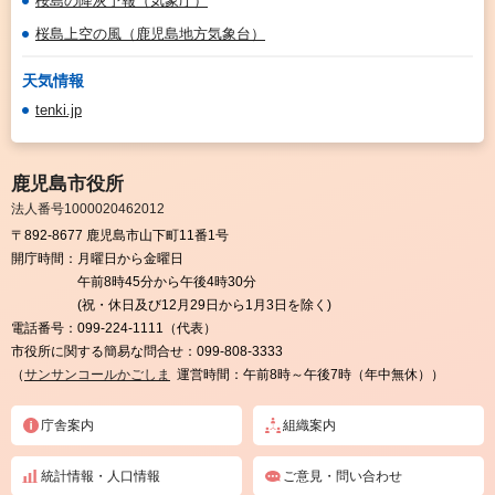
桜島の降灰予報（気象庁）
桜島上空の風（鹿児島地方気象台）
天気情報
tenki.jp
鹿児島市役所
法人番号1000020462012
〒892-8677 鹿児島市山下町11番1号
開庁時間：
月曜日から金曜日
午前8時45分から午後4時30分
(祝・休日及び12月29日から1月3日を除く)
電話番号：
099-224-1111（代表）
市役所に関する簡易な問合せ：
099-808-3333
（
サンサンコールかごしま
運営時間：午前8時～午後7時（年中無休））
庁舎案内
組織案内
統計情報・人口情報
ご意見・問い合わせ