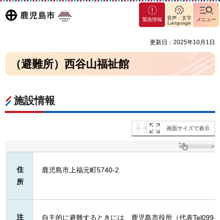
マグ
鹿児島
音声・文字
緊急情報
メニュー
マシ
Language
ティ
市
更新日：2025年10月1日
鹿児
島市
（避難所）西谷山福祉館
施設情報
画面サイズで表示
住
鹿児島市上福元町5740-2
所
注
自主的に避難するときには、鹿児島市役所（代表Tel099-2