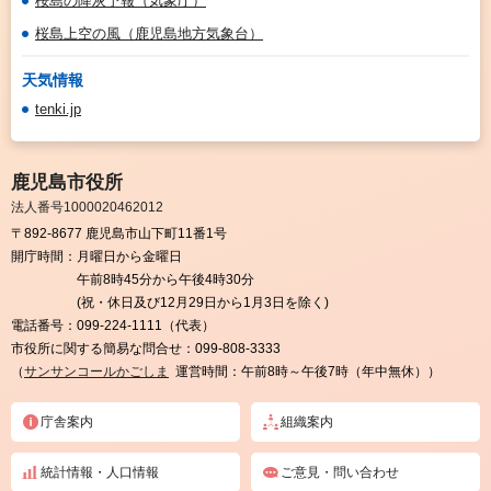
桜島の降灰予報（気象庁）
桜島上空の風（鹿児島地方気象台）
天気情報
tenki.jp
鹿児島市役所
法人番号1000020462012
〒892-8677 鹿児島市山下町11番1号
開庁時間：
月曜日から金曜日
午前8時45分から午後4時30分
(祝・休日及び12月29日から1月3日を除く)
電話番号：
099-224-1111（代表）
市役所に関する簡易な問合せ：
099-808-3333
（
サンサンコールかごしま
運営時間：午前8時～午後7時（年中無休））
庁舎案内
組織案内
統計情報・人口情報
ご意見・問い合わせ