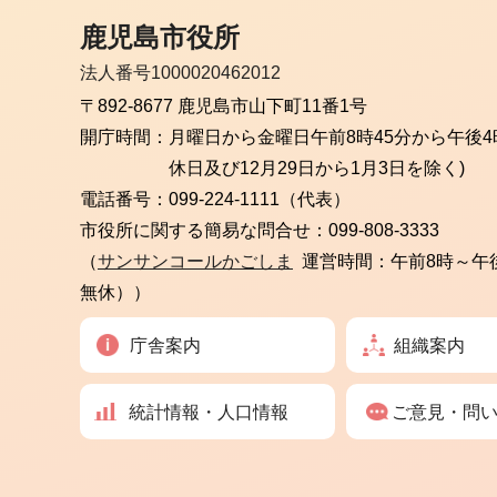
鹿児島市役所
法人番号1000020462012
〒892-8677 鹿児島市山下町11番1号
開庁時間：
月曜日から金曜日
午前8時45分から午後4
休日及び12月29日から1月3日を除く)
電話番号：
099-224-1111（代表）
市役所に関する簡易な問合せ：
099-808-3333
（
サンサンコールかごしま
運営時間：午前8時～午
無休））
庁舎案内
組織案内
統計情報・人口情報
ご意見・問