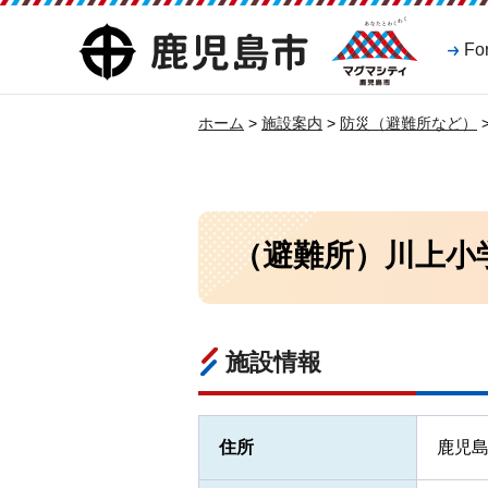
マグマシティ
鹿児島市
Fo
鹿児島市
ホーム
>
施設案内
>
防災（避難所など）
（避難所）川上小
施設情報
住所
鹿児島