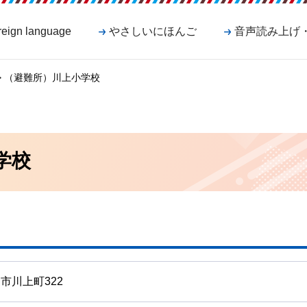
reign language
やさしいにほんご
音声読み上げ
> （避難所）川上小学校
学校
市川上町322