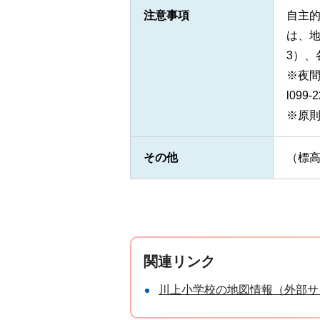
注意事項
自主的
は、地域
3）
※夜間
l099
※原
その他
（標高
関連リンク
川上小学校の地図情報（外部サ