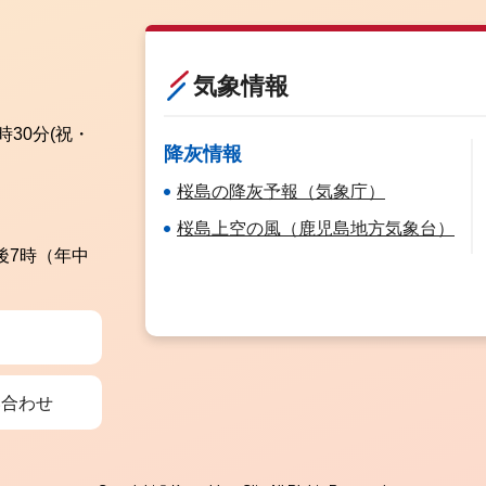
気象情報
時30分
(祝・
降灰情報
桜島の降灰予報（気象庁）
桜島上空の風（鹿児島地方気象台）
後7時（年中
い合わせ