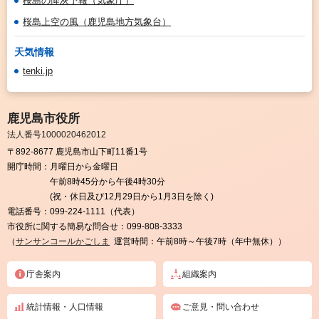
桜島の降灰予報（気象庁）
桜島上空の風（鹿児島地方気象台）
天気情報
tenki.jp
鹿児島市役所
法人番号1000020462012
〒892-8677 鹿児島市山下町11番1号
開庁時間：
月曜日から金曜日
午前8時45分から午後4時30分
(祝・休日及び12月29日から1月3日を除く)
電話番号：
099-224-1111（代表）
市役所に関する簡易な問合せ：
099-808-3333
（
サンサンコールかごしま
運営時間：午前8時～午後7時（年中無休））
庁舎案内
組織案内
統計情報・人口情報
ご意見・問い合わせ