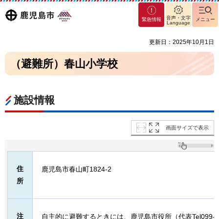
マグ
鹿児島
音声・文字
緊急情報
メニュー
マシ
Language
ティ
市
更新日：2025年10月1日
鹿児
島市
（避難所）春山小学校
施設情報
画面サイズで表示
住
鹿児島市春山町1824-2
所
注
自主的に避難するときには、鹿児島市役所（代表Tel099-2