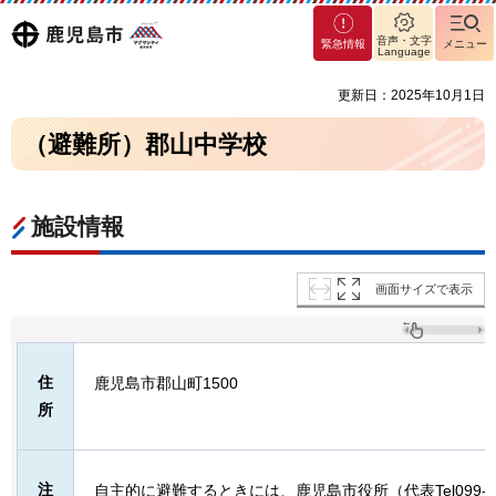
マグ
鹿児島
音声・文字
緊急情報
メニュー
マシ
Language
ティ
市
更新日：2025年10月1日
鹿児
島市
（避難所）郡山中学校
施設情報
画面サイズで表示
住
鹿児島市郡山町1500
所
注
自主的に避難するときには、鹿児島市役所（代表Tel099-2