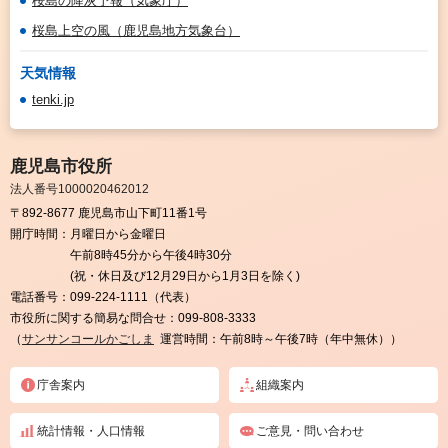
桜島の降灰予報（気象庁）
桜島上空の風（鹿児島地方気象台）
天気情報
tenki.jp
鹿児島市役所
法人番号1000020462012
〒892-8677 鹿児島市山下町11番1号
開庁時間：
月曜日から金曜日
午前8時45分から午後4時30分
(祝・休日及び12月29日から1月3日を除く)
電話番号：
099-224-1111（代表）
市役所に関する簡易な問合せ：
099-808-3333
（
サンサンコールかごしま
運営時間：午前8時～午後7時（年中無休））
庁舎案内
組織案内
統計情報・人口情報
ご意見・問い合わせ