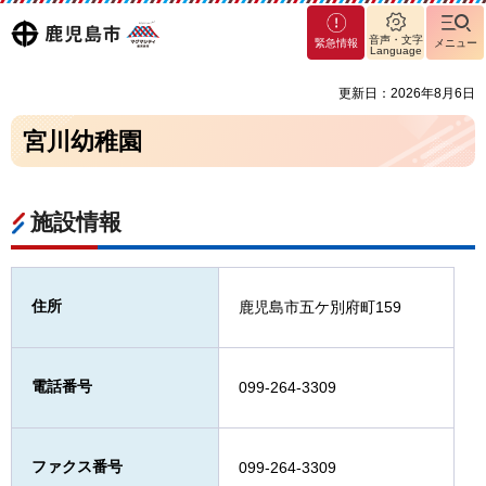
マグ
鹿児島
音声・文字
緊急情報
メニュー
マシ
Language
ティ
市
更新日：2026年8月6日
鹿児
島市
宮川幼稚園
施設情報
住所
鹿児島市五ケ別府町159
電話番号
099-264-3309
ファクス番号
099-264-3309