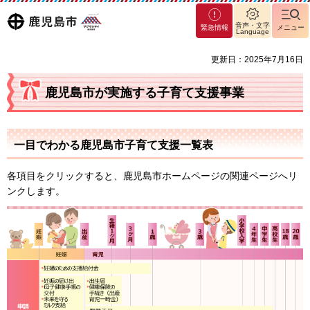
マグ
鹿児島
音声・文字
緊急情報
メニュー
Language
マシ
ティ
市
更新日：2025年7月16日
鹿児
島市
鹿児島市が実施する子育て支援事業
一目でわかる鹿児島市子育て支援一覧表
各項目をクリックすると、鹿児島市ホームページの関連ページへリ
ンクします。