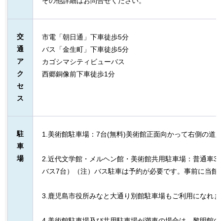
その他詳細はお問合せください。
交
市電「朝日通」下車徒歩5分
通
バス「金生町」下車徒歩5分
ア
カゴシマシティビューバス
ク
西郷銅像前下車徒歩1分
セ
ス
駐
1.美術館駐車場：7台(無料)美術館正面向かって右側の道
車
場
2.近代文学館・メルヘン館・美術館共用駐車場：普通車3
バス7台）（注）バス駐車は予約が必要です。事前に当館
3.鹿児島市役所みなと大通り別館駐車場もご利用になれ
4.美術館駐車場及び共用駐車場が満車の場合は、黎明館