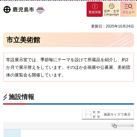
マグ
鹿児島
音声・文字
緊急情報
メニュー
マシ
Language
ティ
市
更新日：2025年10月24日
鹿児
島市
市立美術館
常設展示室では、季節毎にテーマを設けて所蔵品を紹介し、約2
か月で展示替えをしています。そのほか企画展や公募展、美術団
体の展覧会も開催しています。
施設情報
画面サイズで表示