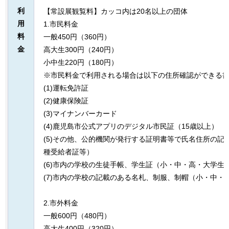
利
【常設展観覧料】カッコ内は20名以上の団体
用
1.市民料金
料
一般450円（360円）
金
高大生300円（240円）
小中生220円（180円）
※市民料金で利用される場合は以下の住所確認ができる
(1)運転免許証
(2)健康保険証
(3)マイナンバーカード
(4)鹿児島市公式アプリのデジタル市民証（15歳以上）
(5)その他、公的機関が発行する証明書等で氏名住所の記
種受給者証等）
(6)市内の学校の生徒手帳、学生証（小・中・高・大学生
(7)市内の学校の記載のある名札、制服、制帽（小・中・
2.市外料金
一般600円（480円）
高大生400円（320円）