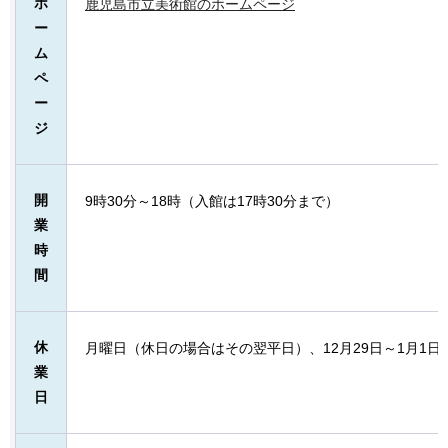
ホ
鹿児島市立美術館のホームページ
ー
ム
ペ
ー
ジ
開
9時30分～18時（入館は17時30分まで）
業
時
間
休
月曜日（休日の場合はその翌平日）、12月29日～1月1日
業
日