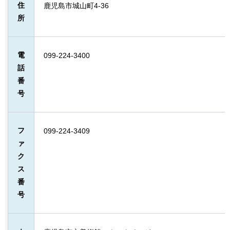
住
鹿児島市城山町4-36
所
電
099-224-3400
話
番
号
フ
099-224-3409
ァ
ク
ス
番
号