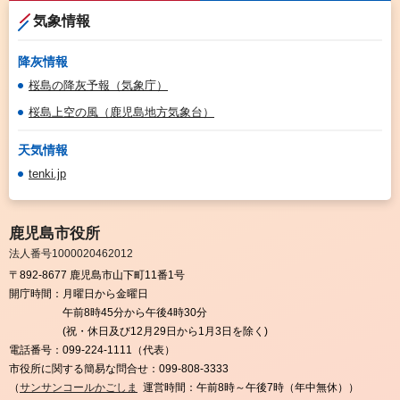
気象情報
降灰情報
桜島の降灰予報（気象庁）
桜島上空の風（鹿児島地方気象台）
天気情報
tenki.jp
鹿児島市役所
法人番号1000020462012
〒892-8677 鹿児島市山下町11番1号
開庁時間：
月曜日から金曜日
午前8時45分から午後4時30分
(祝・休日及び12月29日から1月3日を除く)
電話番号：
099-224-1111（代表）
市役所に関する簡易な問合せ：
099-808-3333
（
サンサンコールかごしま
運営時間：午前8時～午後7時（年中無休））