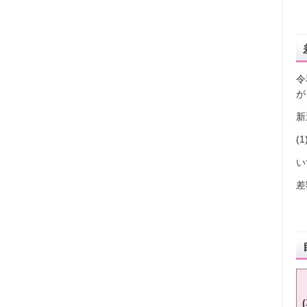
令
が
新
(
い
差