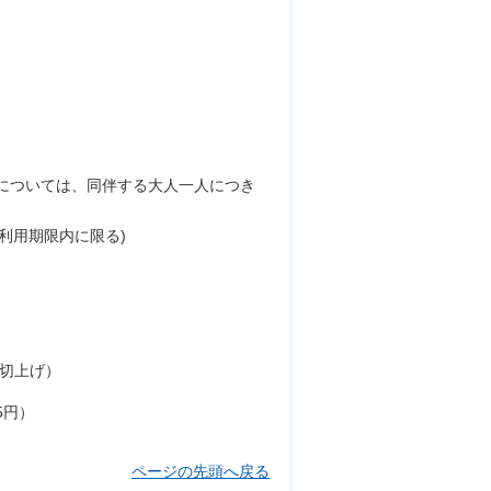
については、同伴する大人一人につき
利用期限内に限る)
は切上げ）
5円）
ページの先頭へ戻る