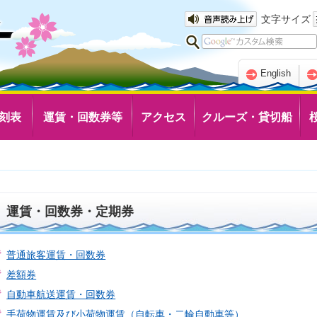
文字サイズ
English
刻表
運賃・回数券等
アクセス
クルーズ・貸切船
運賃・回数券・定期券
普通旅客運賃・回数券
差額券
自動車航送運賃・回数券
手荷物運賃及び小荷物運賃（自転車・二輪自動車等）