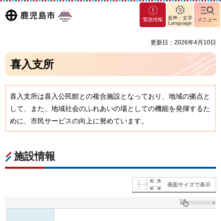
マグ
鹿児島
音声・文字
緊急情報
メニュー
マシ
Language
ティ
市
更新日：2026年4月10日
鹿児
島市
喜入支所
喜入支所は喜入公民館との複合施設となっており、地域の拠点と
して、また、地域社会のふれあいの場としての機能を発揮するた
めに、市民サービスの向上に努めています。
施設情報
画面サイズで表示