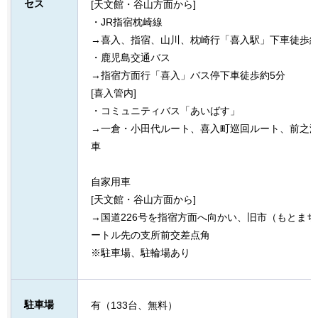
セス
[天文館・谷山方面から]
・JR指宿枕崎線
→喜入、指宿、山川、枕崎行「喜入駅」下車徒歩約
・鹿児島交通バス
→指宿方面行「喜入」バス停下車徒歩約5分
[喜入管内]
・コミュニティバス「あいばす」
→一倉・小田代ルート、喜入町巡回ルート、前之
車
自家用車
[天文館・谷山方面から]
→国道226号を指宿方面へ向かい、旧市（もとまち
ートル先の支所前交差点角
※駐車場、駐輪場あり
駐車場
有（133台、無料）