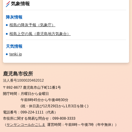
気象情報
降灰情報
桜島の降灰予報（気象庁）
桜島上空の風（鹿児島地方気象台）
天気情報
tenki.jp
鹿児島市役所
法人番号1000020462012
〒892-8677 鹿児島市山下町11番1号
開庁時間：
月曜日から金曜日
午前8時45分から午後4時30分
(祝・休日及び12月29日から1月3日を除く)
電話番号：
099-224-1111（代表）
市役所に関する簡易な問合せ：
099-808-3333
（
サンサンコールかごしま
運営時間：午前8時～午後7時（年中無休））