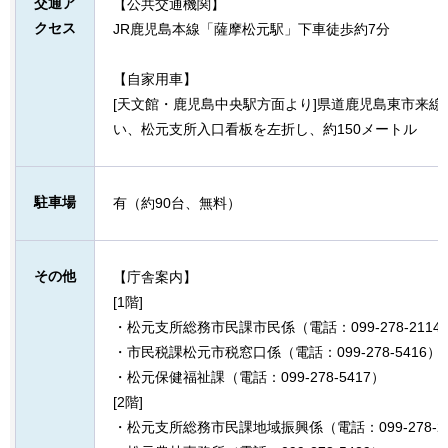
交通ア
【公共交通機関】
クセス
JR鹿児島本線「薩摩松元駅」下車徒歩約7分
【自家用車】
[天文館・鹿児島中央駅方面より]県道鹿児島東市来
い、松元支所入口看板を左折し、約150メートル
駐車場
有（約90台、無料）
その他
【庁舎案内】
[1階]
・松元支所総務市民課市民係（電話：099-278-2114
・市民税課松元市税窓口係（電話：099-278-5416）
・松元保健福祉課（電話：099-278-5417）
[2階]
・松元支所総務市民課地域振興係（電話：099-278-2