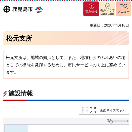
マグ
鹿児島
音声・文字
緊急情報
メニュー
マシ
Language
ティ
市
更新日：2026年4月10日
鹿児
島市
松元支所
松元支所は、地域の拠点として、また、地域社会のふれあいの場
としての機能を発揮するために、市民サービスの向上に努めてい
ます。
施設情報
画面サイズで表示