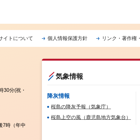
サイトについて
個人情報保護方針
リンク・著作権
気象情報
時30分
(祝・
降灰情報
桜島の降灰予報（気象庁）
桜島上空の風（鹿児島地方気象台）
後7時（年中