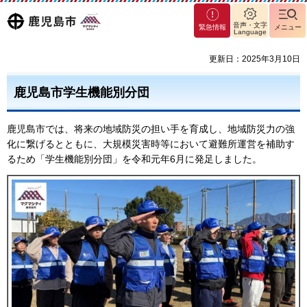
マグ
鹿児島
音声・文字
緊急情報
メニュー
マシ
Language
ティ
市
更新日：2025年3月10日
鹿児
島市
鹿児島市学生機能別分団
鹿児島市では、将来の地域防災の担い手を育成し、地域防災力の強
化に繋げるとともに、大規模災害時等において避難所運営を補助す
るため「学生機能別分団」を令和元年6月に発足しました。