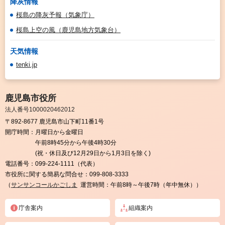
降灰情報
桜島の降灰予報（気象庁）
桜島上空の風（鹿児島地方気象台）
天気情報
tenki.jp
鹿児島市役所
法人番号1000020462012
〒892-8677 鹿児島市山下町11番1号
開庁時間：
月曜日から金曜日
午前8時45分から午後4時30分
(祝・休日及び12月29日から1月3日を除く)
電話番号：
099-224-1111（代表）
市役所に関する簡易な問合せ：
099-808-3333
（
サンサンコールかごしま
運営時間：午前8時～午後7時（年中無休））
庁舎案内
組織案内