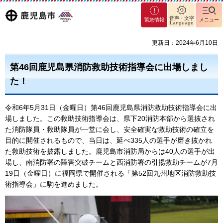
マグ
鹿児島
音声・文字
緊急情報
メニュー
Language
マシ
ティ
市
更新日：2024年6月10日
鹿児
島市
第46回鹿児島県消防救助技術指導会に出場しまし
た！
令和6年5月31日（金曜日）第46回鹿児島県消防救助技術指導会に出
場しました。この救助技術指導会は、県下20消防本部から選抜され
た消防隊員・救助隊員が一堂に会し、安全確実な救助技術の確立を
目的に開催されるもので、当日は、延べ335人の選手が磨き抜かれ
た救助技術を披露しました。鹿児島市消防局からは40人の選手が出
場し、南消防署の障害突破チームと西消防署の引揚救助チームが7月
19日（金曜日）に福岡県で開催される「第52回九州地区消防救助技
術指導会」に駒を進めました。