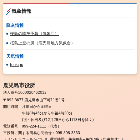
気象情報
降灰情報
桜島の降灰予報（気象庁）
桜島上空の風（鹿児島地方気象台）
天気情報
tenki.jp
鹿児島市役所
法人番号1000020462012
〒892-8677 鹿児島市山下町11番1号
開庁時間：
月曜日から金曜日
午前8時45分から午後4時30分
(祝・休日及び12月29日から1月3日を除く)
電話番号：
099-224-1111（代表）
市役所に関する簡易な問合せ：
099-808-3333
（
サンサンコールかごしま
運営時間：午前8時～午後7時（年中無休））