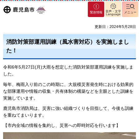
マグ
鹿児島
音声・文字
緊急情報
メニュー
Language
マシ
ティ
市
更新日：2024年5月28日
鹿児
島市
消防対策部運用訓練（風水害対応）を実施しまし
た！
令和6年5月27日(月)大雨を想定した消防対策部運用訓練を実施しま
した。
毎年、梅雨入り前のこの時期に、大規模災害発生時における効果的
な部隊運用や情報の収集・共有体制の構築などを主眼とした訓練を
実施しています。
鹿児島市消防局は、災害に強い組織づくりを目指して、今後も訓練
を重ねてまいります。
【市内全域の情報を集約し、災害への即時対応を行います】