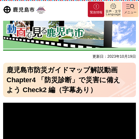
マグ
鹿児島
音声・文字
緊急情報
メニュー
Language
マシ
ティ
市
鹿児
島市
更新日：2023年10月19日
鹿児島市防災ガイドマップ解説動画
Chapter4 「防災診断」で災害に備え
よう Check2 編（字幕あり）