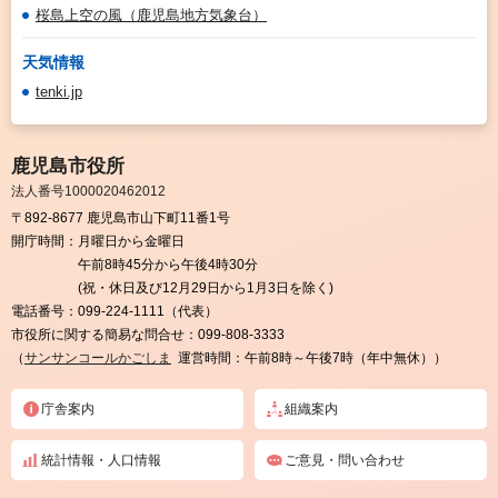
桜島上空の風（鹿児島地方気象台）
天気情報
tenki.jp
鹿児島市役所
法人番号1000020462012
〒892-8677 鹿児島市山下町11番1号
開庁時間：
月曜日から金曜日
午前8時45分から午後4時30分
(祝・休日及び12月29日から1月3日を除く)
電話番号：
099-224-1111（代表）
市役所に関する簡易な問合せ：
099-808-3333
（
サンサンコールかごしま
運営時間：午前8時～午後7時（年中無休））
庁舎案内
組織案内
統計情報・人口情報
ご意見・問い合わせ