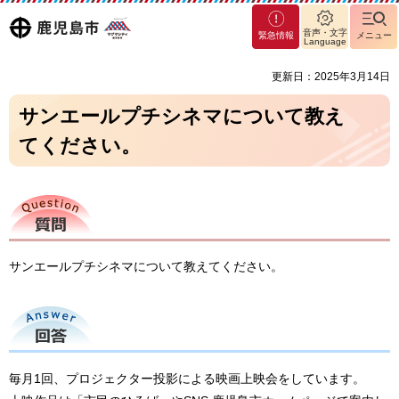
マグ
鹿児島
音声・文字
緊急情報
メニュー
マシ
Language
ティ
市
更新日：2025年3月14日
鹿児
島市
サンエールプチシネマについて教え
てください。
質問
サンエールプチシネマについて教えてください。
回答
毎月1回、プロジェクター投影による映画上映会をしています。