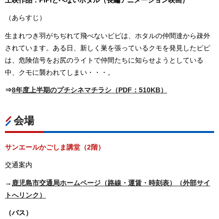
上映作品：PiPiとべないホタル（長編アニメーション映画）
（あらすじ）
生まれつき羽がちぢれて飛べないピピは、ホタルの仲間達から疎外
されています。ある日、新しく巣を張っているクモを発見したピピ
は、危険信号をお尻のライトで仲間たちに知らせようとしている
中、クモに襲われてしまい・・・。
⇒
8年度上半期のプチシネマチラシ（PDF：510KB）
会場
サンエールかごしま講堂（2階）
交通案内
→
鹿児島市交通局ホームページ（路線・運賃・時刻表）（外部サイ
トへリンク）
（バス）