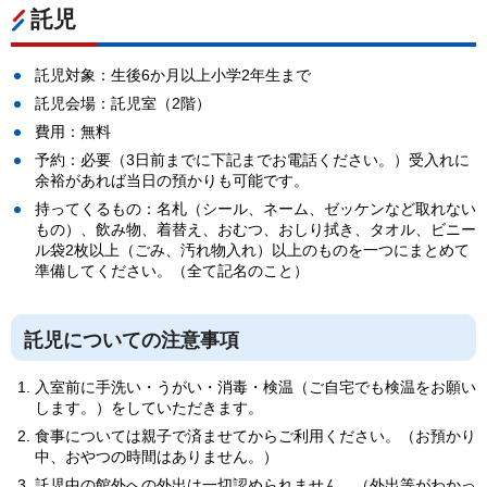
託児
託児対象：生後6か月以上小学2年生まで
託児会場：託児室（2階）
費用：無料
予約：必要（3日前までに下記までお電話ください。）受入れに
余裕があれば当日の預かりも可能です。
持ってくるもの：名札（シール、ネーム、ゼッケンなど取れない
もの）、飲み物、着替え、おむつ、おしり拭き、タオル、ビニー
ル袋2枚以上（ごみ、汚れ物入れ）以上のものを一つにまとめて
準備してください。（全て記名のこと）
託児についての注意事項
入室前に手洗い・うがい・消毒・検温（ご自宅でも検温をお願い
します。）をしていただきます。
食事については親子で済ませてからご利用ください。（お預かり
中、おやつの時間はありません。）
託児中の館外への外出は一切認められません。（外出等がわかっ