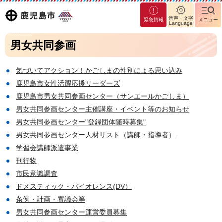
マグ
鹿児島
音声・文字
緊急情報
メニュー
マシ
Language
ティ
市
男女共同参画
鹿児
島市
気づいてアクション！かごしまの性別による思い込み
鹿児島市女性活躍応援リーダーズ
鹿児島市男女共同参画センター（サンエールかごしま）
男女共同参画センター主催講座・イベント等のお知らせ
男女共同参画センター"登録団体随時募集"
男女共同参画センター人材リスト（講師・指導者）
学習会講師派遣事業
刊行物
市民意識調査
ドメスティック・バイオレンス(DV）
条例・計画・審議会等
男女共同参画センター運営委員募集