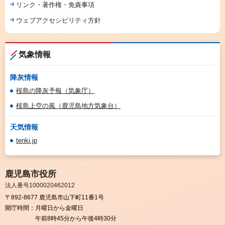
リンク・著作権・免責事項
ウェブアクセシビリティ方針
気象情報
降灰情報
桜島の降灰予報（気象庁）
桜島上空の風（鹿児島地方気象台）
天気情報
tenki.jp
鹿児島市役所
法人番号1000020462012
〒892-8677 鹿児島市山下町11番1号
開庁時間：
月曜日から金曜日
午前8時45分から午後4時30分