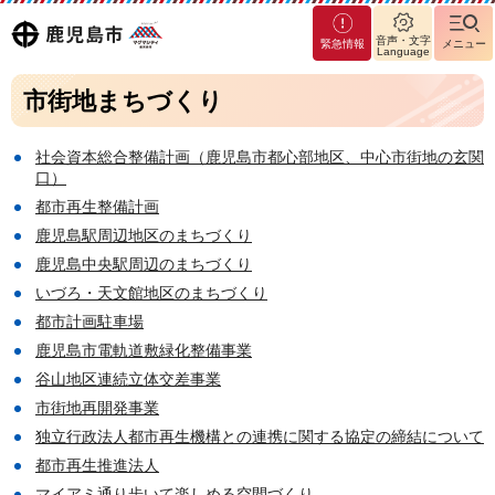
マグ
鹿児島
音声・文字
緊急情報
メニュー
マシ
Language
ティ
市
市街地まちづくり
鹿児
島市
社会資本総合整備計画（鹿児島市都心部地区、中心市街地の玄関
口）
都市再生整備計画
鹿児島駅周辺地区のまちづくり
鹿児島中央駅周辺のまちづくり
いづろ・天文館地区のまちづくり
都市計画駐車場
鹿児島市電軌道敷緑化整備事業
谷山地区連続立体交差事業
市街地再開発事業
独立行政法人都市再生機構との連携に関する協定の締結について
都市再生推進法人
マイアミ通り歩いて楽しめる空間づくり