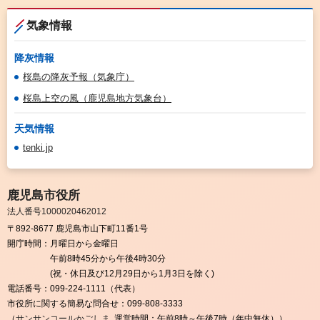
気象情報
降灰情報
桜島の降灰予報（気象庁）
桜島上空の風（鹿児島地方気象台）
天気情報
tenki.jp
鹿児島市役所
法人番号1000020462012
〒892-8677 鹿児島市山下町11番1号
開庁時間：
月曜日から金曜日
午前8時45分から午後4時30分
(祝・休日及び12月29日から1月3日を除く)
電話番号：
099-224-1111（代表）
市役所に関する簡易な問合せ：
099-808-3333
（
サンサンコールかごしま
運営時間：午前8時～午後7時（年中無休））