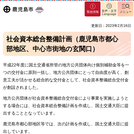
マグ
鹿児島
音声・文字
緊急情報
メニュー
マシ
Language
ティ
市
更新日：2023年2月16日
鹿児
島市
社会資本総合整備計画（鹿児島市都心
部地区、中心市街地の玄関口）
平成22年度に国土交通省所管の地方公共団体向け個別補助金等を一
つの交付金に原則一括し、地方公共団体にとって自由度が高く、創
意工夫が活かせる総合的な交付金として、社会資本整備総合交付金
が創設されました。
地方公共団体が社会資本整備総合交付金により事業を実施しようと
する場合には、社会資本総合整備計画を作成し、国土交通大臣に提
出することとなっています。
鹿児島市都心部地区等では、次の計画を作成し、国土交通大臣に提
出しています。