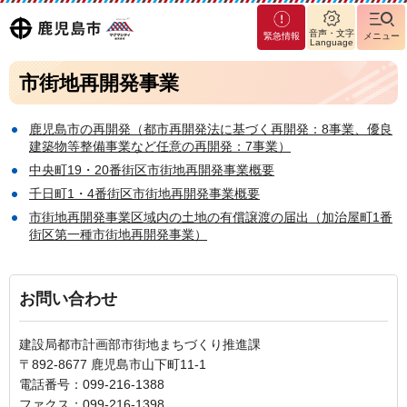
マグ
鹿児島
音声・文字
緊急情報
メニュー
マシ
Language
ティ
市
市街地再開発事業
鹿児
島市
鹿児島市の再開発（都市再開発法に基づく再開発：8事業、優良
建築物等整備事業など任意の再開発：7事業）
中央町19・20番街区市街地再開発事業概要
千日町1・4番街区市街地再開発事業概要
市街地再開発事業区域内の土地の有償譲渡の届出（加治屋町1番
街区第一種市街地再開発事業）
お問い合わせ
建設局都市計画部市街地まちづくり推進課
〒892-8677 鹿児島市山下町11-1
電話番号：099-216-1388
ファクス：099-216-1398