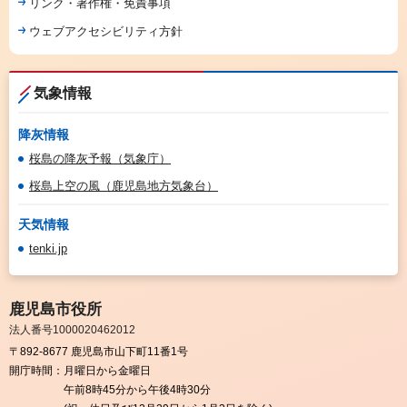
リンク・著作権・免責事項
ウェブアクセシビリティ方針
気象情報
降灰情報
桜島の降灰予報（気象庁）
桜島上空の風（鹿児島地方気象台）
天気情報
tenki.jp
鹿児島市役所
法人番号1000020462012
〒892-8677 鹿児島市山下町11番1号
開庁時間：
月曜日から金曜日
午前8時45分から午後4時30分