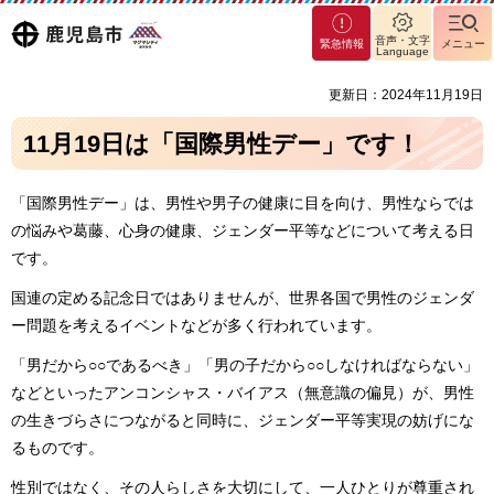
マグ
鹿児島
音声・文字
緊急情報
メニュー
マシ
Language
ティ
市
更新日：2024年11月19日
鹿児
島市
11月19日は「国際男性デー」です！
「国際男性デー」は、男性や男子の健康に目を向け、男性ならでは
の悩みや葛藤、心身の健康、ジェンダー平等などについて考える日
です。
国連の定める記念日ではありませんが、世界各国で男性のジェンダ
ー問題を考えるイベントなどが多く行われています。
「男だから○○であるべき」「男の子だから○○しなければならない」
などといったアンコンシャス・バイアス（無意識の偏見）が、男性
の生きづらさにつながると同時に、ジェンダー平等実現の妨げにな
るものです。
性別ではなく、その人らしさを大切にして、一人ひとりが尊重され