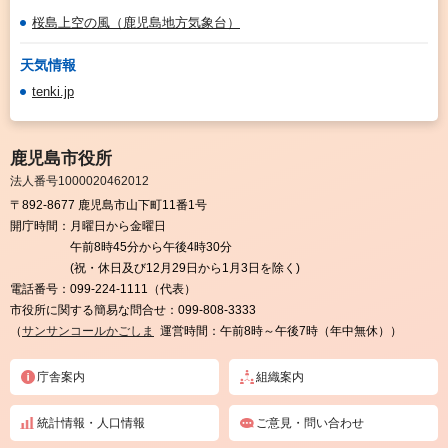
桜島上空の風（鹿児島地方気象台）
天気情報
tenki.jp
鹿児島市役所
法人番号1000020462012
〒892-8677 鹿児島市山下町11番1号
開庁時間：
月曜日から金曜日
午前8時45分から午後4時30分
(祝・休日及び12月29日から1月3日を除く)
電話番号：
099-224-1111（代表）
市役所に関する簡易な問合せ：
099-808-3333
（
サンサンコールかごしま
運営時間：午前8時～午後7時（年中無休））
庁舎案内
組織案内
統計情報・人口情報
ご意見・問い合わせ