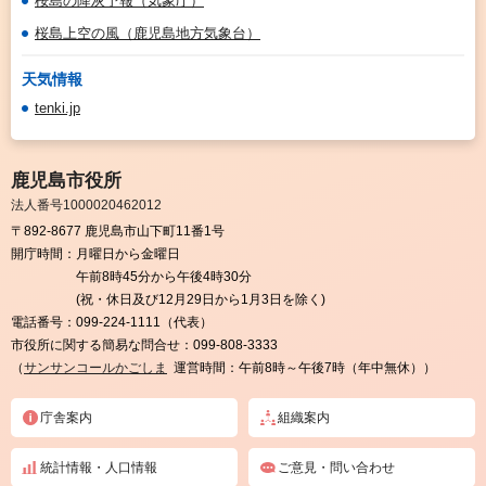
桜島の降灰予報（気象庁）
桜島上空の風（鹿児島地方気象台）
天気情報
tenki.jp
鹿児島市役所
法人番号1000020462012
〒892-8677 鹿児島市山下町11番1号
開庁時間：
月曜日から金曜日
午前8時45分から午後4時30分
(祝・休日及び12月29日から1月3日を除く)
電話番号：
099-224-1111（代表）
市役所に関する簡易な問合せ：
099-808-3333
（
サンサンコールかごしま
運営時間：午前8時～午後7時（年中無休））
庁舎案内
組織案内
統計情報・人口情報
ご意見・問い合わせ