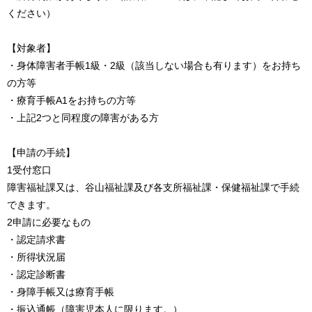
ください）
【対象者】
・身体障害者手帳1級・2級（該当しない場合も有ります）をお持ち
の方等
・療育手帳A1をお持ちの方等
・上記2つと同程度の障害がある方
【申請の手続】
1受付窓口
障害福祉課又は、谷山福祉課及び各支所福祉課・保健福祉課で手続
できます。
2申請に必要なもの
・認定請求書
・所得状況届
・認定診断書
・身障手帳又は療育手帳
・振込通帳（障害児本人に限ります。）