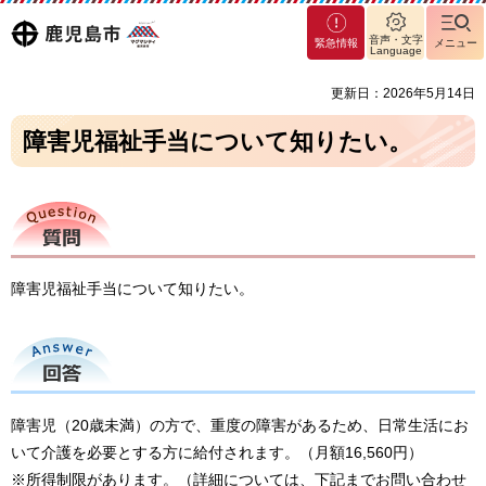
マグ
鹿児島
音声・文字
緊急情報
メニュー
マシ
Language
ティ
市
更新日：2026年5月14日
鹿児
島市
障害児福祉手当について知りたい。
質問
障害児福祉手当について知りたい。
回答
障害児（20歳未満）の方で、重度の障害があるため、日常生活にお
いて介護を必要とする方に給付されます。（月額16,560円）
※所得制限があります。（詳細については、下記までお問い合わせ