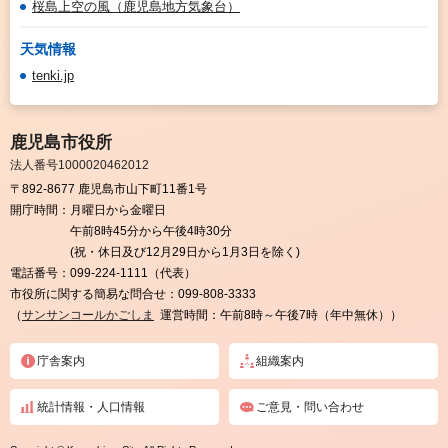
桜島上空の風（鹿児島地方気象台）
天気情報
tenki.jp
鹿児島市役所
法人番号1000020462012
〒892-8677 鹿児島市山下町11番1号
開庁時間：
月曜日から金曜日
午前8時45分から午後4時30分
(祝・休日及び12月29日から1月3日を除く)
電話番号：
099-224-1111（代表）
市役所に関する簡易な問合せ：
099-808-3333
（
サンサンコールかごしま
運営時間：午前8時～午後7時（年中無休））
庁舎案内
組織案内
統計情報・人口情報
ご意見・問い合わせ