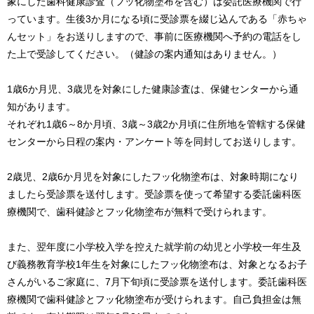
象にした歯科健康診査（フッ化物塗布を含む）は委託医療機関で行
っています。生後3か月になる頃に受診票を綴じ込んである「赤ちゃ
んセット」をお送りしますので、事前に医療機関へ予約の電話をし
た上で受診してください。（健診の案内通知はありません。）
1歳6か月児、3歳児を対象にした健康診査は、保健センターから通
知があります。
それぞれ1歳6～8か月頃、3歳～3歳2か月頃に住所地を管轄する保健
センターから日程の案内・アンケート等を同封してお送りします。
2歳児、2歳6か月児を対象にしたフッ化物塗布は、対象時期になり
ましたら受診票を送付します。受診票を使って希望する委託歯科医
療機関で、歯科健診とフッ化物塗布が無料で受けられます。
また、翌年度に小学校入学を控えた就学前の幼児と小学校一年生及
び義務教育学校1年生を対象にしたフッ化物塗布は、対象となるお子
さんがいるご家庭に、7月下旬頃に受診票を送付します。委託歯科医
療機関で歯科健診とフッ化物塗布が受けられます。自己負担金は無