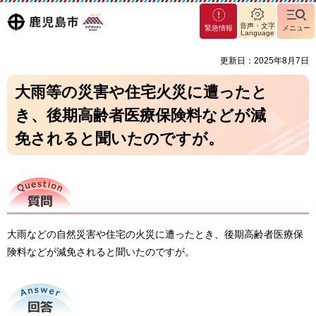
マグ
鹿児島
音声・文字
緊急情報
メニュー
マシ
Language
ティ
市
更新日：2025年8月7日
鹿児
島市
大雨等の災害や住宅火災に遭ったと
き、後期高齢者医療保険料などが減
免されると聞いたのですが。
質問
大雨などの自然災害や住宅の火災に遭ったとき、後期高齢者医療保
険料などが減免されると聞いたのですが。
回答