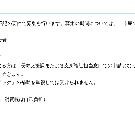
下記の要件で募集を行います。募集の期間については、「市民の
険者
方
歳になる方は、長寿支援課または各支所福祉担当窓口での申請とな
、除きます。
ドック」の補助を重複しては受けられません。
円、消費税は自己負担）