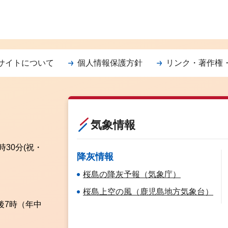
サイトについて
個人情報保護方針
リンク・著作権
気象情報
時30分
(祝・
降灰情報
桜島の降灰予報（気象庁）
桜島上空の風（鹿児島地方気象台）
後7時（年中