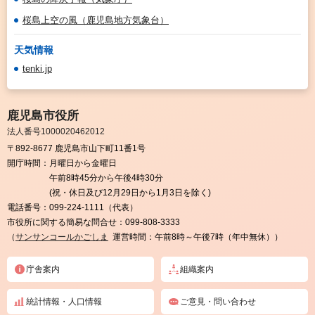
桜島上空の風（鹿児島地方気象台）
天気情報
tenki.jp
鹿児島市役所
法人番号1000020462012
〒892-8677 鹿児島市山下町11番1号
開庁時間：
月曜日から金曜日
午前8時45分から午後4時30分
(祝・休日及び12月29日から1月3日を除く)
電話番号：
099-224-1111（代表）
市役所に関する簡易な問合せ：
099-808-3333
（
サンサンコールかごしま
運営時間：午前8時～午後7時（年中無休））
庁舎案内
組織案内
統計情報・人口情報
ご意見・問い合わせ